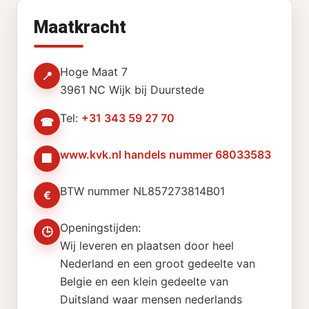
Maatkracht
Hoge Maat 7
📍
3961 NC Wijk bij Duurstede
Tel:
+31 343 59 27 70
☎
www.kvk.nl handels nummer 68033583
🏢
BTW nummer NL857273814B01
€
Openingstijden:
🕒
Wij leveren en plaatsen door heel
Nederland en een groot gedeelte van
Belgie en een klein gedeelte van
Duitsland waar mensen nederlands