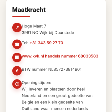
Maatkracht
Hoge Maat 7
📍
3961 NC Wijk bij Duurstede
Tel:
+31 343 59 27 70
☎
www.kvk.nl handels nummer 68033583
🏢
BTW nummer NL857273814B01
€
Openingstijden:
🕒
Wij leveren en plaatsen door heel
Nederland en een groot gedeelte van
Belgie en een klein gedeelte van
Duitsland waar mensen nederlands