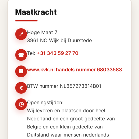
Maatkracht
Hoge Maat 7
📍
3961 NC Wijk bij Duurstede
Tel:
+31 343 59 27 70
☎
www.kvk.nl handels nummer 68033583
🏢
BTW nummer NL857273814B01
€
Openingstijden:
🕒
Wij leveren en plaatsen door heel
Nederland en een groot gedeelte van
Belgie en een klein gedeelte van
Duitsland waar mensen nederlands