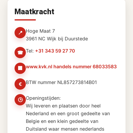
Maatkracht
Hoge Maat 7
📍
3961 NC Wijk bij Duurstede
Tel:
+31 343 59 27 70
☎
www.kvk.nl handels nummer 68033583
🏢
BTW nummer NL857273814B01
€
Openingstijden:
🕒
Wij leveren en plaatsen door heel
Nederland en een groot gedeelte van
Belgie en een klein gedeelte van
Duitsland waar mensen nederlands