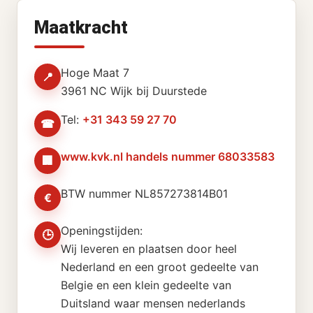
Maatkracht
Hoge Maat 7
📍
3961 NC Wijk bij Duurstede
Tel:
+31 343 59 27 70
☎
www.kvk.nl handels nummer 68033583
🏢
BTW nummer NL857273814B01
€
Openingstijden:
🕒
Wij leveren en plaatsen door heel
Nederland en een groot gedeelte van
Belgie en een klein gedeelte van
Duitsland waar mensen nederlands