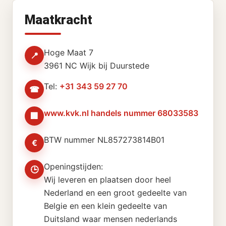
Maatkracht
Hoge Maat 7
📍
3961 NC Wijk bij Duurstede
Tel:
+31 343 59 27 70
☎
www.kvk.nl handels nummer 68033583
🏢
BTW nummer NL857273814B01
€
Openingstijden:
🕒
Wij leveren en plaatsen door heel
Nederland en een groot gedeelte van
Belgie en een klein gedeelte van
Duitsland waar mensen nederlands