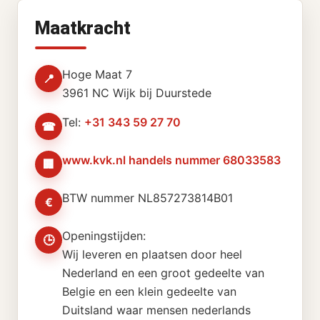
Maatkracht
Hoge Maat 7
📍
3961 NC Wijk bij Duurstede
Tel:
+31 343 59 27 70
☎
www.kvk.nl handels nummer 68033583
🏢
BTW nummer NL857273814B01
€
Openingstijden:
🕒
Wij leveren en plaatsen door heel
Nederland en een groot gedeelte van
Belgie en een klein gedeelte van
Duitsland waar mensen nederlands