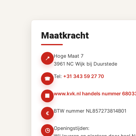
Maatkracht
Hoge Maat 7
📍
3961 NC Wijk bij Duurstede
Tel:
+31 343 59 27 70
☎
www.kvk.nl handels nummer 6803
🏢
BTW nummer NL857273814B01
€
Openingstijden:
🕒