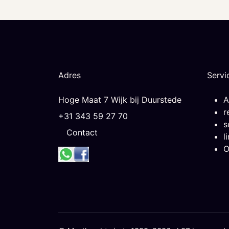
Adres
Servi
Hoge Maat 7 Wijk bij Duurstede
A
r
+31 343 59 27 70
s
Contact
l
O