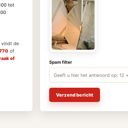
:00 tot
:00
vindt de
770
of
aak of
Spam filter
Verzend bericht