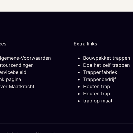
ces
Extra links
lgemene-Voorwaarden
Bouwpakket trappen
etourzendingen
Doe het zelf trappen
ervicebeleid
Trappenfabriek
ink pagina
Trappenbedrijf
ver Maatkracht
Houten trap
Houten trap
trap op maat