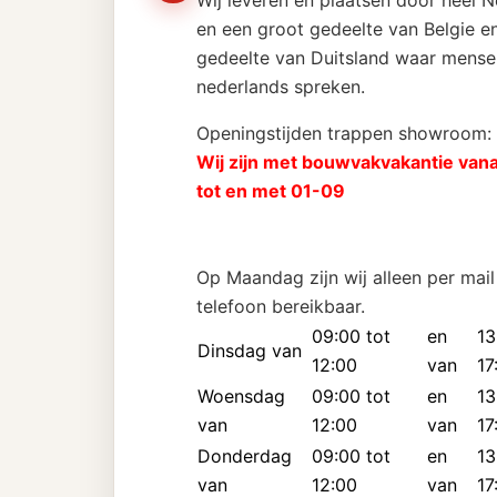
Wij leveren en plaatsen door heel 
en een groot gedeelte van Belgie en
gedeelte van Duitsland waar mense
nederlands spreken.
Openingstijden trappen showroom:
Wij zijn met bouwvakvakantie van
tot en met 01-09
Op Maandag zijn wij alleen per mail
telefoon bereikbaar.
09:00 tot
en
13
Dinsdag van
12:00
van
17
Woensdag
09:00 tot
en
13
van
12:00
van
17
Donderdag
09:00 tot
en
13
van
12:00
van
17