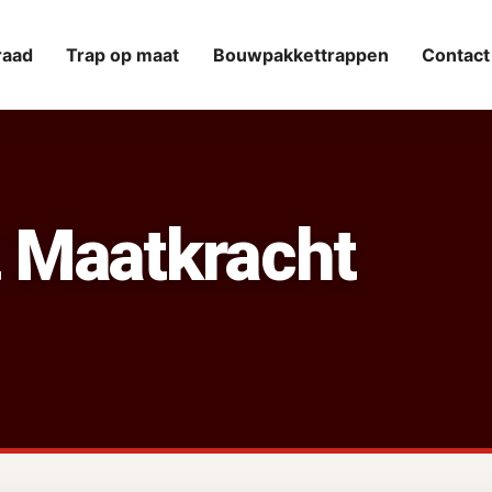
raad
Trap op maat
Bouwpakkettrappen
Contact
 Maatkracht