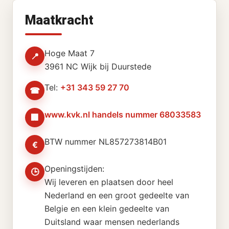
Maatkracht
Hoge Maat 7
📍
3961 NC Wijk bij Duurstede
Tel:
+31 343 59 27 70
☎
www.kvk.nl handels nummer 68033583
🏢
BTW nummer NL857273814B01
€
Openingstijden:
🕒
Wij leveren en plaatsen door heel
Nederland en een groot gedeelte van
Belgie en een klein gedeelte van
Duitsland waar mensen nederlands