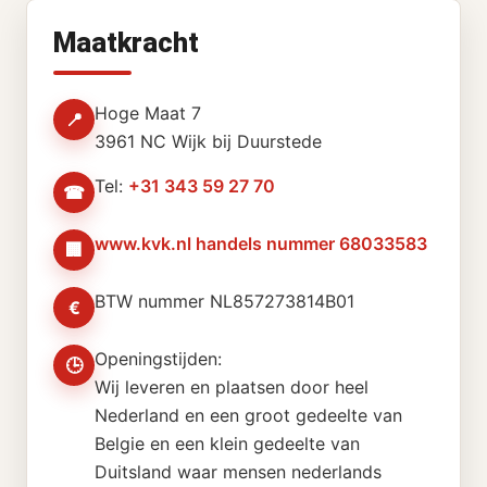
Maatkracht
Hoge Maat 7
📍
3961 NC Wijk bij Duurstede
Tel:
+31 343 59 27 70
☎
www.kvk.nl handels nummer 68033583
🏢
BTW nummer NL857273814B01
€
Openingstijden:
🕒
Wij leveren en plaatsen door heel
Nederland en een groot gedeelte van
Belgie en een klein gedeelte van
Duitsland waar mensen nederlands