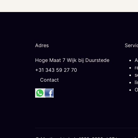
Adres
Servi
Hoge Maat 7 Wijk bij Duurstede
A
r
+31 343 59 27 70
s
Contact
l
O