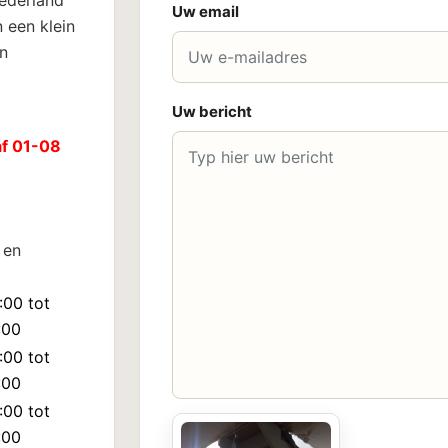
Nederland
Uw email
 een klein
n
Uw bericht
af 01-08
 en
:00 tot
:00
:00 tot
:00
:00 tot
:00