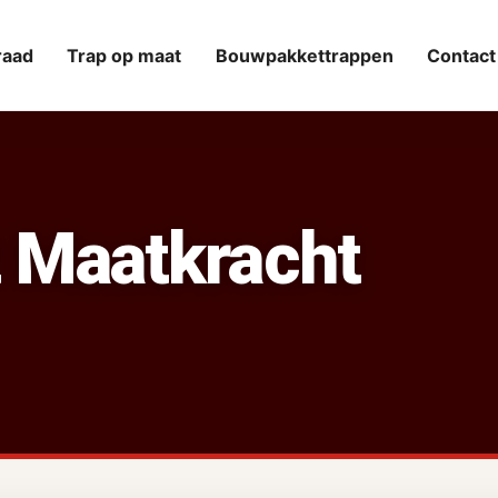
raad
Trap op maat
Bouwpakkettrappen
Contact
 Maatkracht