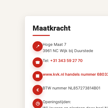
Maatkracht
Hoge Maat 7
📍
3961 NC Wijk bij Duurstede
Tel:
+31 343 59 27 70
☎
www.kvk.nl handels nummer 6803
🏢
BTW nummer NL857273814B01
€
Openingstijden:
🕒