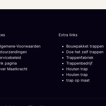
ces
Extra links
lgemene-Voorwaarden
Bouwpakket trappen
etourzendingen
Doe het zelf trappen
ervicebeleid
Trappenfabriek
ink pagina
Trappenbedrijf
ver Maatkracht
Houten trap
Houten trap
trap op maat