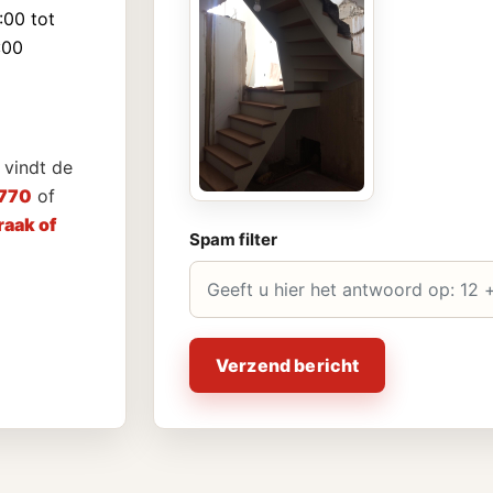
:00 tot
:00
vindt de
770
of
aak of
Spam filter
Verzend bericht