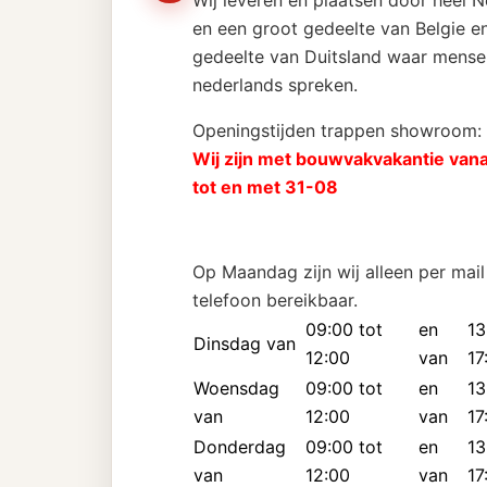
Wij leveren en plaatsen door heel 
en een groot gedeelte van Belgie en
gedeelte van Duitsland waar mense
nederlands spreken.
Openingstijden trappen showroom:
Wij zijn met bouwvakvakantie van
tot en met 31-08
Op Maandag zijn wij alleen per mail
telefoon bereikbaar.
09:00 tot
en
13
Dinsdag van
12:00
van
17
Woensdag
09:00 tot
en
13
van
12:00
van
17
Donderdag
09:00 tot
en
13
van
12:00
van
17