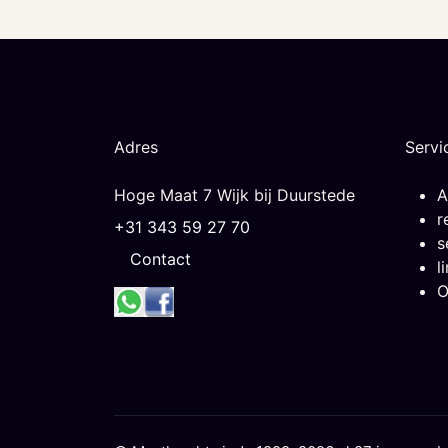
Adres
Servi
Hoge Maat 7 Wijk bij Duurstede
A
r
+31 343 59 27 70
s
Contact
l
O