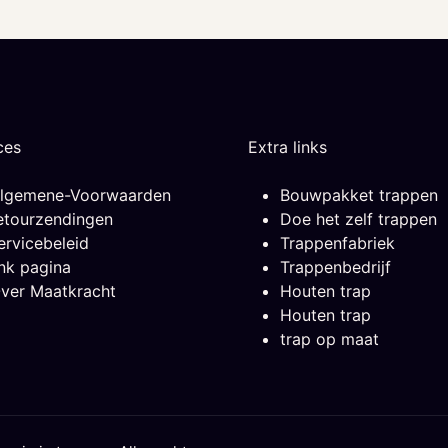
ces
Extra links
lgemene-Voorwaarden
Bouwpakket trappen
etourzendingen
Doe het zelf trappen
ervicebeleid
Trappenfabriek
ink pagina
Trappenbedrijf
ver Maatkracht
Houten trap
Houten trap
trap op maat