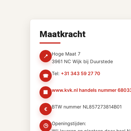
Maatkracht
Hoge Maat 7
📍
3961 NC Wijk bij Duurstede
Tel:
+31 343 59 27 70
☎
www.kvk.nl handels nummer 6803
🏢
BTW nummer NL857273814B01
€
Openingstijden:
🕒