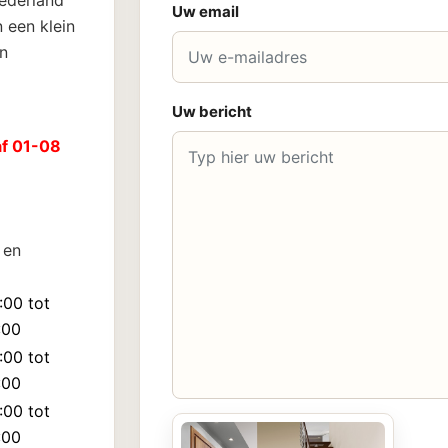
Nederland
Uw email
 een klein
n
Uw bericht
af 01-08
 en
:00 tot
:00
:00 tot
:00
:00 tot
:00