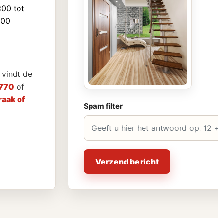
:00 tot
:00
vindt de
770
of
aak of
Spam filter
Verzend bericht