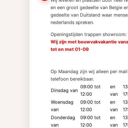
Wij leveren en plaatsen door heel 
en een groot gedeelte van Belgie en
gedeelte van Duitsland waar mense
nederlands spreken.
Openingstijden trappen showroom:
Wij zijn met bouwvakvakantie van
tot en met 01-09
Op Maandag zijn wij alleen per mail
telefoon bereikbaar.
09:00 tot
en
13
Dinsdag van
12:00
van
17
Woensdag
09:00 tot
en
13
van
12:00
van
17
Donderdag
09:00 tot
en
13
van
12:00
van
17