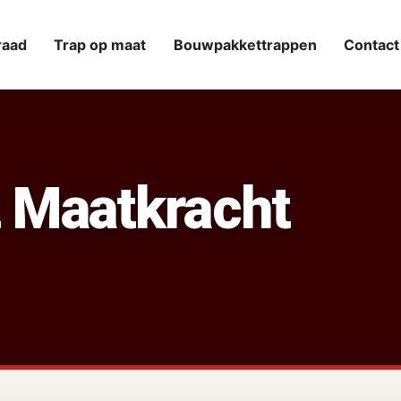
raad
Trap op maat
Bouwpakkettrappen
Contact
 Maatkracht