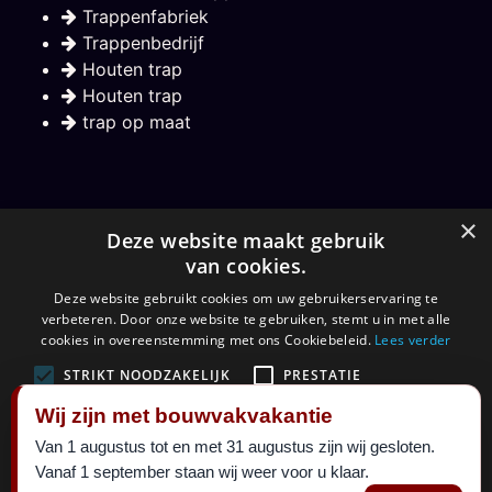
Trappenfabriek
Trappenbedrijf
Houten trap
Houten trap
trap op maat
Nieuwsbrief
×
Deze website maakt gebruik
van cookies.
Hou mij op de hoogte over nieuwe trappen
Deze website gebruikt cookies om uw gebruikerservaring te
verbeteren. Door onze website te gebruiken, stemt u in met alle
Aanmelden
cookies in overeenstemming met ons Cookiebeleid.
Lees verder
STRIKT NOODZAKELIJK
PRESTATIE
Wij zijn met bouwvakvakantie
TARGETING
FUNCTIONEEL
Van 1 augustus tot en met 31 augustus zijn wij gesloten.
©
Maatkracht sinds 1999.
2026 al 27 jaar een begrip in
Vanaf 1 september staan wij weer voor u klaar.
ALLES ACCEPTEREN
ALLES AFWIJZEN
trappen. Alle rechten voorbehouden.