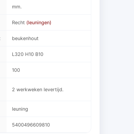
mm.
Recht
(leuningen)
t
beukenhout
L320 H10 B10
100
2 werkweken levertijd.
leuning
5400496609810