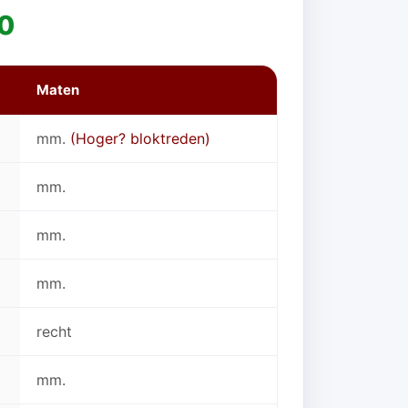
00
Maten
mm.
(Hoger? bloktreden)
mm.
mm.
mm.
recht
mm.