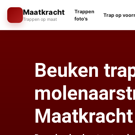
Maatkracht
Trappen
Trap op voor
foto's
Trappen op maat
Beuken tra
molenaarstr
Maatkracht