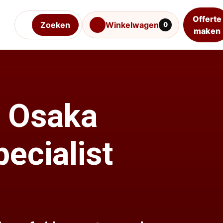
Offerte
Zoeken
Winkelwagen
0
maken
e Osaka
ecialist