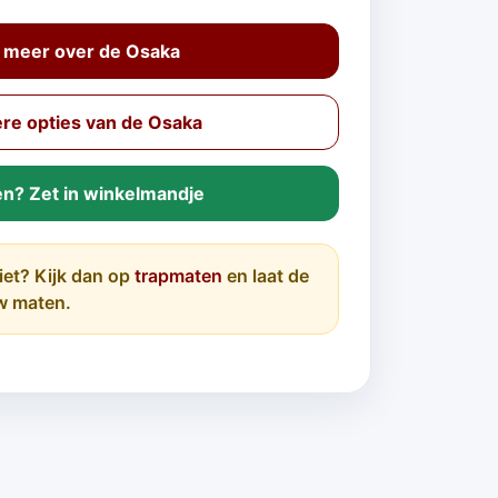
 meer over de Osaka
re opties van de Osaka
en? Zet in winkelmandje
iet? Kijk dan op
trapmaten
en laat de
w maten.