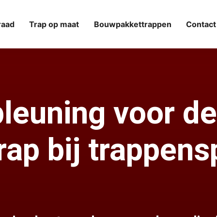
raad
Trap op maat
Bouwpakkettrappen
Contact
pleuning voor d
ap bij trappensp