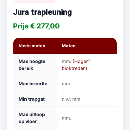
Jura trapleuning
Prijs € 277,00
Vaste maten
Maten
Max hoogte
mm.
(Hoger?
bereik
bloktreden)
Max breedte
mm.
Min trapgat
n.v.t mm.
Max uitloop
mm.
op vloer