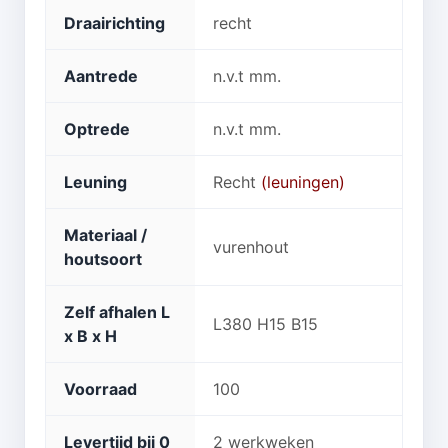
Draairichting
recht
Aantrede
n.v.t mm.
Optrede
n.v.t mm.
Leuning
Recht
(leuningen)
Materiaal /
vurenhout
houtsoort
Zelf afhalen L
L380 H15 B15
x B x H
Voorraad
100
Levertijd bij 0
2 werkweken