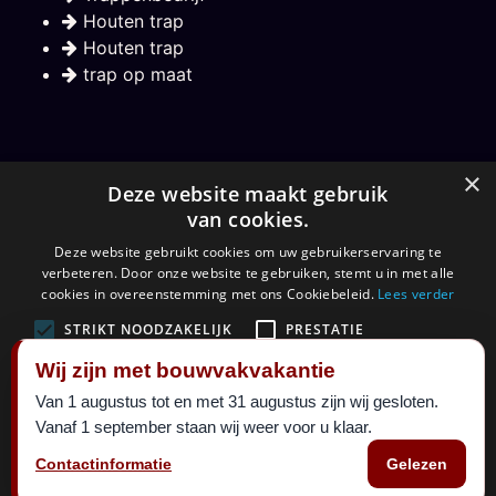
Houten trap
Houten trap
trap op maat
Nieuwsbrief
×
Deze website maakt gebruik
van cookies.
Hou mij op de hoogte over nieuwe trappen
Deze website gebruikt cookies om uw gebruikerservaring te
verbeteren. Door onze website te gebruiken, stemt u in met alle
Aanmelden
cookies in overeenstemming met ons Cookiebeleid.
Lees verder
STRIKT NOODZAKELIJK
PRESTATIE
Wij zijn met bouwvakvakantie
TARGETING
FUNCTIONEEL
Van 1 augustus tot en met 31 augustus zijn wij gesloten.
©
Maatkracht sinds 1999.
2026 al 27 jaar een begrip in
Vanaf 1 september staan wij weer voor u klaar.
ALLES ACCEPTEREN
ALLES AFWIJZEN
trappen. Alle rechten voorbehouden.
Contactinformatie
Gelezen
Designed By
Maatkracht
|
sitemap
DETAILS WEERGEVEN