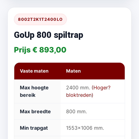
8002T2K1T2400LO
GoUp 800 spiltrap
Prijs € 893,00
Vaste maten
Maten
Max hoogte
2400 mm.
(Hoger?
bereik
bloktreden)
Max breedte
800 mm.
Min trapgat
1553x1006 mm.