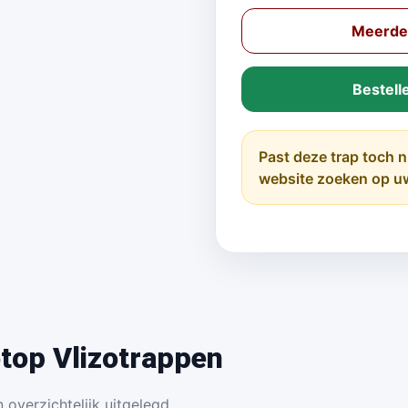
Meerder
Bestell
Past deze trap toch n
website zoeken op u
top Vlizotrappen
 overzichtelijk uitgelegd.