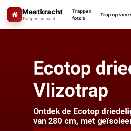
Maatkracht
Trappen
Trap op voor
foto's
Trappen op maat
Ecotop drie
Vlizotrap
Ontdek de Ecotop driedeli
van 280 cm, met geïsolee