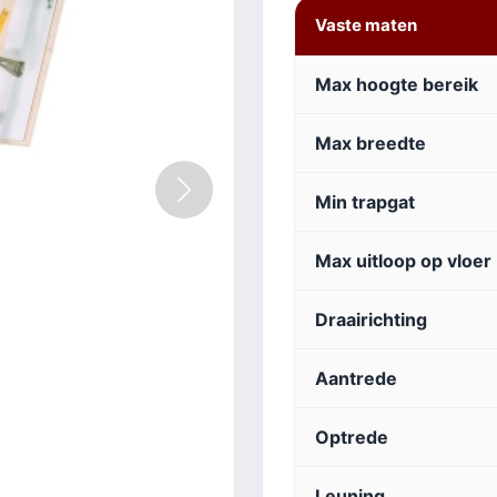
Vaste maten
Max hoogte bereik
Max breedte
Volgende
Min trapgat
Max uitloop op vloer
Draairichting
Aantrede
Optrede
Leuning