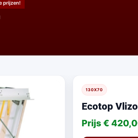
e prijzen!
1
130X70
Ecotop Vliz
Prijs € 420,