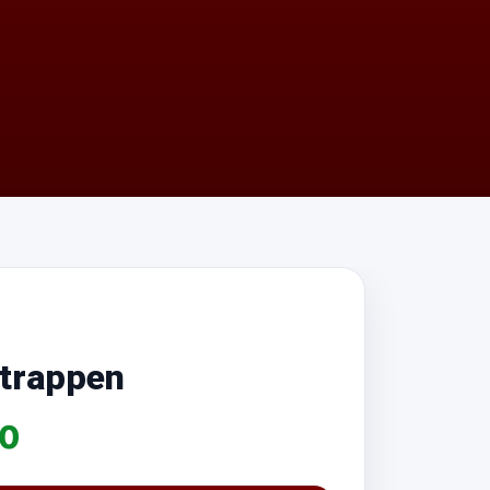
otrappen
00