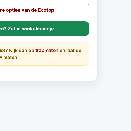
e opties van de Ecotop
en? Zet in winkelmandje
iet? Kijk dan op
trapmaten
en laat de
w maten.