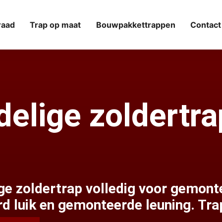
raad
Trap op maat
Bouwpakkettrappen
Contact
delige zoldertr
ge zoldertrap volledig voor gemont
rd luik en gemonteerde leuning. Tr