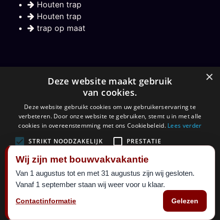
Houten trap
Houten trap
trap op maat
Nieuwsbrief
×
Deze website maakt gebruik
van cookies.
Hou mij op de hoogte over nieuwe trappen
Deze website gebruikt cookies om uw gebruikerservaring te
verbeteren. Door onze website te gebruiken, stemt u in met alle
Aanmelden
cookies in overeenstemming met ons Cookiebeleid.
Lees verder
STRIKT NOODZAKELIJK
PRESTATIE
Wij zijn met bouwvakvakantie
TARGETING
FUNCTIONEEL
Van 1 augustus tot en met 31 augustus zijn wij gesloten.
©
Maatkracht sinds 1999.
2026 al 27 jaar een begrip in
Vanaf 1 september staan wij weer voor u klaar.
ALLES ACCEPTEREN
ALLES AFWIJZEN
trappen. Alle rechten voorbehouden.
Contactinformatie
Gelezen
Designed By
Maatkracht
|
sitemap
DETAILS WEERGEVEN