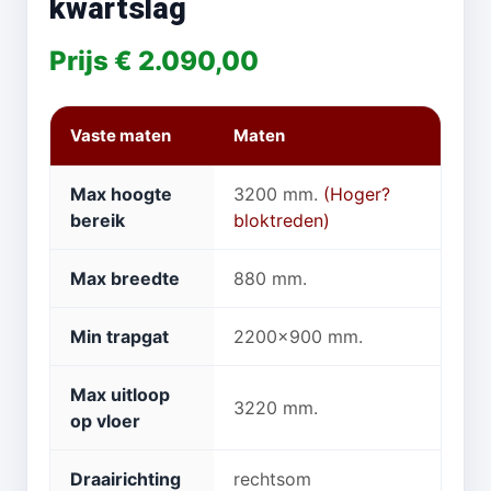
kwartslag
Prijs € 2.090,00
Vaste maten
Maten
Max hoogte
3200 mm.
(Hoger?
bereik
bloktreden)
Max breedte
880 mm.
Min trapgat
2200x900 mm.
Max uitloop
3220 mm.
op vloer
Draairichting
rechtsom