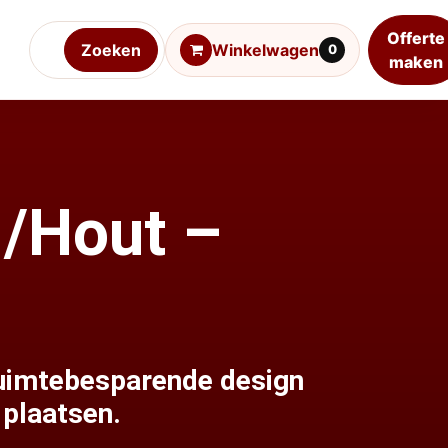
Offerte
Zoeken
Winkelwagen
0
maken
l/Hout –
Ruimtebesparende design
 plaatsen.