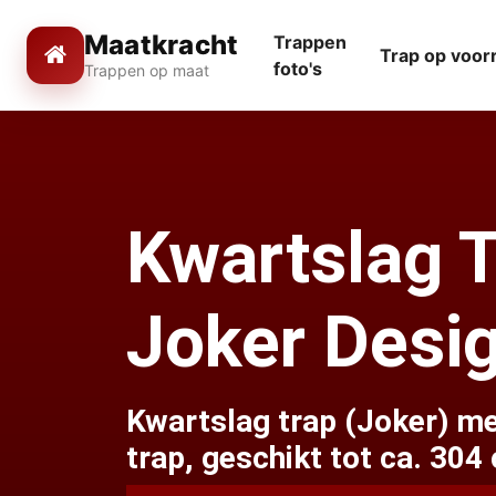
Maatkracht
Trappen
Trap op voor
foto's
Trappen op maat
Kwartslag 
Joker Desi
Kwartslag trap (Joker) m
trap, geschikt tot ca. 304