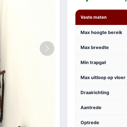
Vaste maten
Max hoogte bereik
Max breedte
Volgende
Min trapgat
Max uitloop op vloer
Draairichting
Aantrede
Optrede