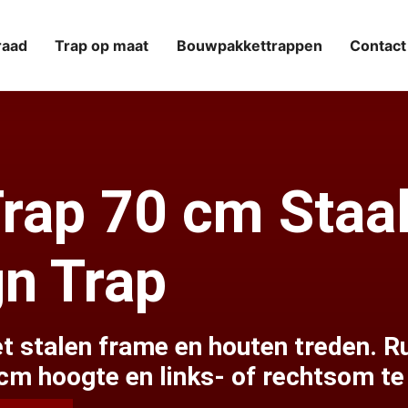
raad
Trap op maat
Bouwpakkettrappen
Contact
Trap 70 cm Staa
gn Trap
et stalen frame en houten treden. 
 cm hoogte en links- of rechtsom te