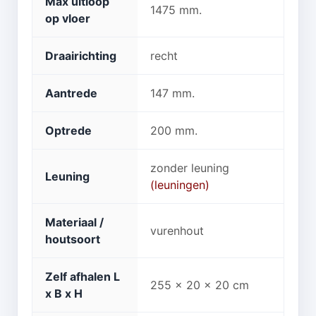
Max uitloop
1475 mm.
op vloer
Draairichting
recht
Aantrede
147 mm.
Optrede
200 mm.
zonder leuning
Leuning
(leuningen)
Materiaal /
vurenhout
houtsoort
Zelf afhalen L
255 x 20 x 20 cm
x B x H