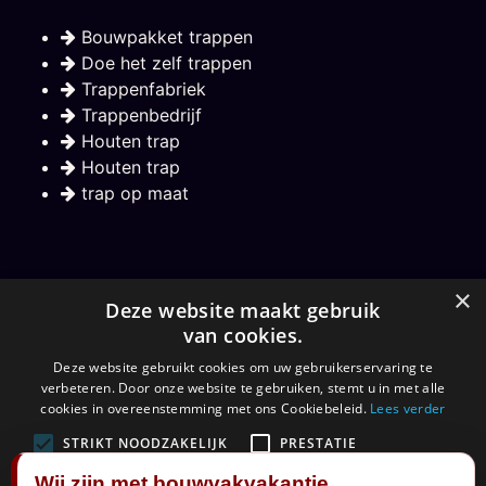
Bouwpakket trappen
Doe het zelf trappen
Trappenfabriek
Trappenbedrijf
Houten trap
Houten trap
trap op maat
Nieuwsbrief
×
Deze website maakt gebruik
van cookies.
Hou mij op de hoogte over nieuwe trappen
Deze website gebruikt cookies om uw gebruikerservaring te
verbeteren. Door onze website te gebruiken, stemt u in met alle
Aanmelden
cookies in overeenstemming met ons Cookiebeleid.
Lees verder
STRIKT NOODZAKELIJK
PRESTATIE
Wij zijn met bouwvakvakantie