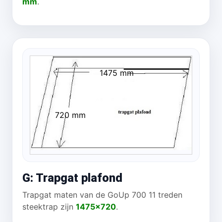
mm
.
1475 mm
720 mm
G: Trapgat plafond
Trapgat maten van de GoUp 700 11 treden
steektrap zijn
1475x720
.