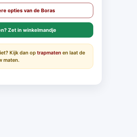
re opties van de Boras
en? Zet in winkelmandje
iet? Kijk dan op
trapmaten
en laat de
w maten.