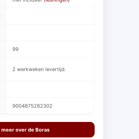
t
99
2 werkweken levertijd.
9004875282302
 meer over de Boras