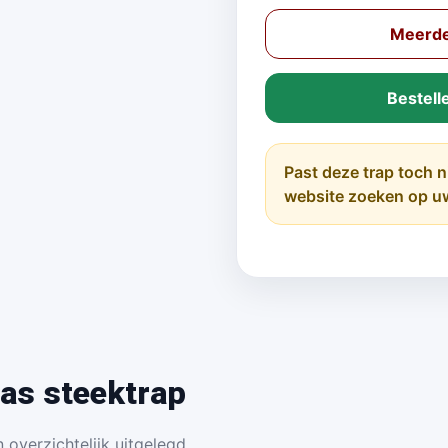
Meerde
Bestell
Past deze trap toch n
website zoeken op u
as steektrap
 overzichtelijk uitgelegd.