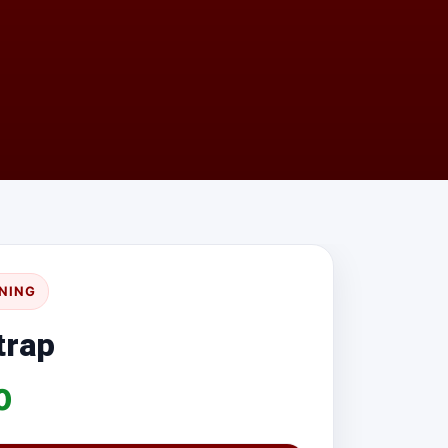
UNING
trap
0