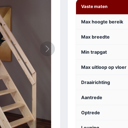
Vaste maten
Max hoogte bereik
Max breedte
Volgende
Min trapgat
Max uitloop op vloer
Draairichting
Aantrede
Optrede
Leuning