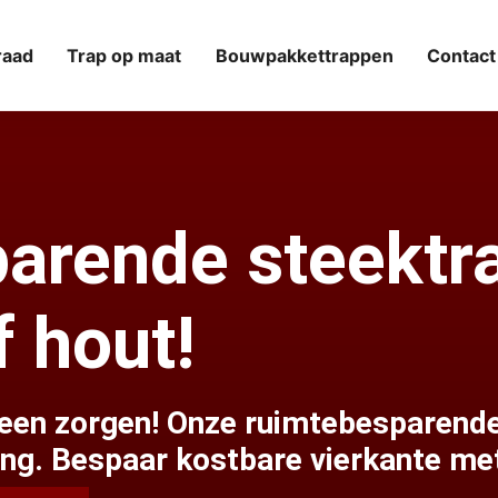
raad
Trap op maat
Bouwpakkettrappen
Contact
arende steektr
 hout!
Geen zorgen! Onze ruimtebesparende
ing. Bespaar kostbare vierkante me