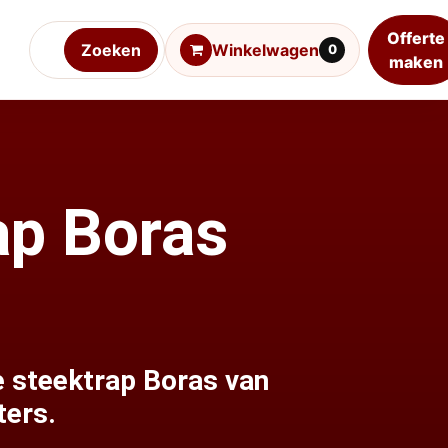
Offerte
Zoeken
Winkelwagen
0
maken
ap Boras
 steektrap Boras van
ters.