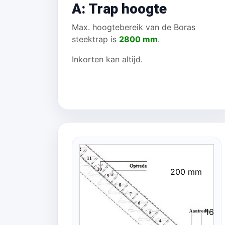
A: Trap hoogte
Max. hoogtebereik van de Boras
steektrap is
2800 mm
.
Inkorten kan altijd.
200 mm
163