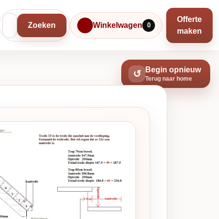
Offerte
Zoeken
Winkelwagen
0
maken
Begin opnieuw
↺
Terug naar home