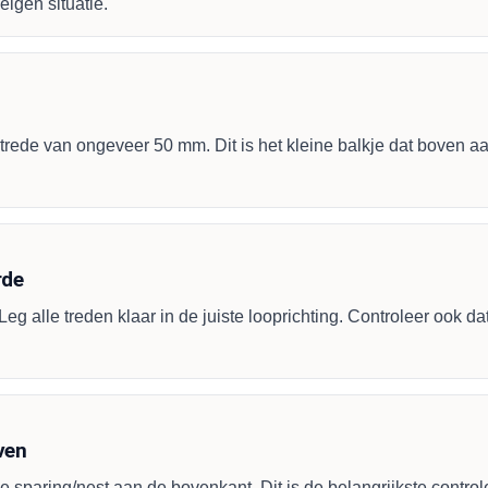
 eigen situatie.
trede van ongeveer 50 mm. Dit is het kleine balkje dat boven aan
rde
eg alle treden klaar in de juiste looprichting. Controleer ook 
oven
e sparing/nest aan de bovenkant. Dit is de belangrijkste contro