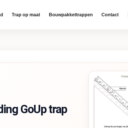
ad
Trap op maat
Bouwpakkettrappen
Contact
ing GoUp trap