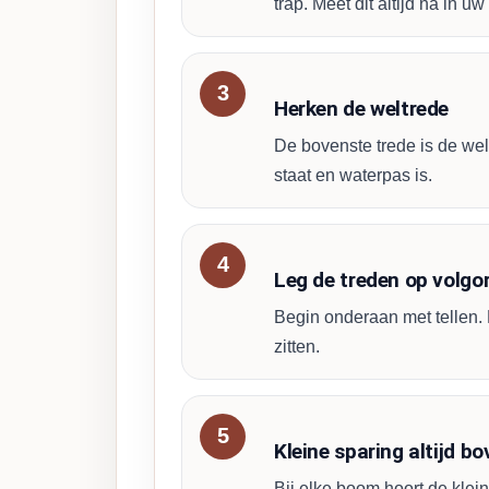
trap. Meet dit altijd na in uw
Herken de weltrede
De bovenste trede is de wel
staat en waterpas is.
Leg de treden op volgo
Begin onderaan met tellen. L
zitten.
Kleine sparing altijd b
Bij elke boom hoort de klein