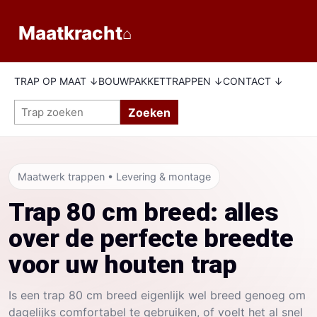
Maatkracht
⌂
TRAP OP MAAT ↓
BOUWPAKKETTRAPPEN ↓
CONTACT ↓
Zoeken
Maatwerk trappen • Levering & montage
Trap 80 cm breed: alles
over de perfecte breedte
voor uw houten trap
Is een trap 80 cm breed eigenlijk wel breed genoeg om
dagelijks comfortabel te gebruiken, of voelt het al snel