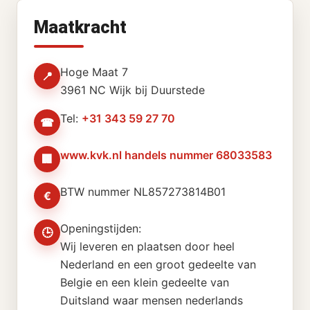
Maatkracht
Hoge Maat 7
📍
3961 NC Wijk bij Duurstede
Tel:
+31 343 59 27 70
☎
www.kvk.nl handels nummer 68033583
🏢
BTW nummer NL857273814B01
€
Openingstijden:
🕒
Wij leveren en plaatsen door heel
Nederland en een groot gedeelte van
Belgie en een klein gedeelte van
Duitsland waar mensen nederlands