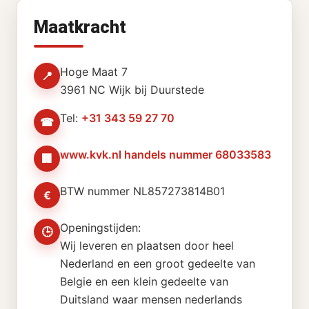
Maatkracht
Hoge Maat 7
📍
3961 NC Wijk bij Duurstede
Tel:
+31 343 59 27 70
☎
www.kvk.nl handels nummer 68033583
🏢
BTW nummer NL857273814B01
€
Openingstijden:
🕒
Wij leveren en plaatsen door heel
Nederland en een groot gedeelte van
Belgie en een klein gedeelte van
Duitsland waar mensen nederlands