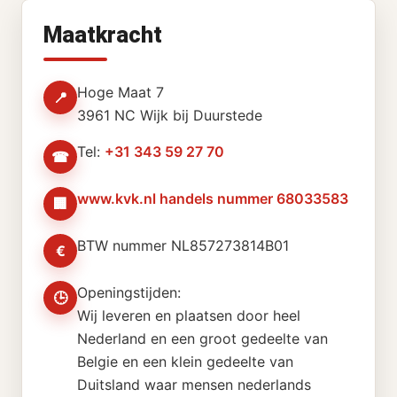
Maatkracht
Hoge Maat 7
📍
3961 NC Wijk bij Duurstede
Tel:
+31 343 59 27 70
☎
www.kvk.nl handels nummer 68033583
🏢
BTW nummer NL857273814B01
€
Openingstijden:
🕒
Wij leveren en plaatsen door heel
Nederland en een groot gedeelte van
Belgie en een klein gedeelte van
Duitsland waar mensen nederlands